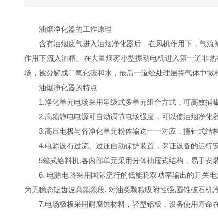
油烟净化器的工作原理
含有油烟废气进入油烟净化器后，在风机作用下，气流
作用下流入油槽。在大量烟雾小型振动电机进入第一道非热
场，被分解成二氧化碳和水，最后一道经处理层将气体中微
油烟净化器的特点
1.净化单元电场采用串级式多单元组合方式，可高效
2.高频静电电源可自动调节电场强度，可以使油烟净化
3.高压电极与各净化单元粉体输送一一对应，撞针
4.电源设有过流、过压自动保护装置，保证设备的
5箱式给料机.各内部单元采用分体抽屉式结构，易于
6. 电源电路采用国际流行的低能耗双功率输出的开关电源
为无稳态锯齿波高频频段, 对油类颗粒吸附性强,圆锥
7.电场极板采用耐腐蚀材料，轻型铝板，设备使用寿命在8