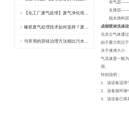
布气层——能
支撑层——主
【化工厂废气处理】废气净化塔的工作原理和特点
脱水填料层—
成都喷淋洗涤设
橡胶废气处理技术如何选择？废气治理技术升级改造
当含尘气体通过
与常用的异味治理方法相比污水厂恶臭处理有哪些优点
由于重力而沉于
决于液滴大小、
气流速度一般为
用。
特别说明：
1、该设备适用
2、设备循环液
3、该设备已将