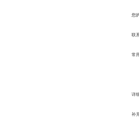
您
联
常
详
补