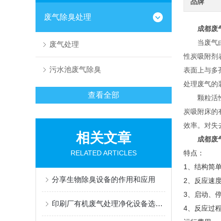
品牌
废气除臭处理
成都废
当废气由风
废气处理
性炭吸附剂
污水池废气除臭
表面上与多
处理废气的
查看全部
颗粒活性炭
炭吸附床的
效率。对失
相关文章
成都废
RELATED ARTICLES
特点：
1、结构简
分享生物除臭设备的作用和应用
2、反应速
3、启动、
印刷厂有机废气处理净化设备选择技巧
4、反应过