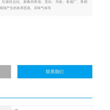
、垃圾转运站、家禽饲养场、泵站、市政、卷烟厂、香精
领域产生的各类恶臭、异味气体等
联系我们