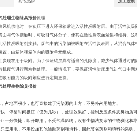
其他品牌
加工定制
气处理生物除臭报价
原理
机供电时，在负压下进入环保箱后进入活性炭吸附层。由于活性炭吸附
表面与气体接触时，可吸引气体分子，使其在活性炭表面聚集和维持。这
孔活性炭吸附剂接触。废气中的污染物被吸附在活性炭表面，从混合气体
装置，由箱体和箱体内的吸附单元组成。
现在用于吸附。为了保证碳层具有适当的孔隙度，减少气体通过时的阻
有机废气进行颗粒物处理。一般情况下，要保证活性炭床废气进气口中颗
去吸附能力的吸附剂应进行定期更换。
气处理生物除臭报价
单，占地面积小，也可直接建于污染源的上方，不另外占用地方。
度快，停留时间极短（仅为几秒），处理效果好，控制反应条件恶臭物质可
停止十分快捷，即开即用，不受气温影响，没有生物法复杂的生物驯化和
程只需用电，不用投加其他辅助药剂和填料，因此节省药剂和填料的采购